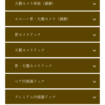
25,000円
料金
大腸カメラ単独（鎮静）
胃カメラ
検査内容
35,000円
料金
エコー＋胃・大腸カメラ（鎮静）
鎮静剤を使用し、苦痛に配
大腸カメラ
検査内容
慮した胃カメラ検査です。
65,000円
料金
このコース
胃カメラドック
まずは胃の状態を確認した
の特徴
鎮静剤を使用し、苦痛に配
い方に適した、シンプルで
腹部エコー＋胃カメラ＋大
慮した大腸カメラ検査で
このコース
検査内容
受けやすいコースです。
35,000円
料金
腸カメラ
大腸カメラドック
の特徴
す。 大腸ポリープや大腸が
んの早期発見に有用です。
胃炎、逆流性食道炎、胃・
胃カメラ＋腹部エコー＋腫
胃と大腸を同日に確認し、
調べられる
検査内容
45,000円
料金
十二指腸潰瘍、胃がん、食
瘍マーカー含む各種採血
胃・大腸カメラドック
さらに腹部エコーで内臓全
主な病気
大腸ポリープ、大腸がん、
調べられる
道がん など
このコース
体もチェックできるコース
主な病気
腸炎、痔 など
大腸カメラ＋腹部エコー＋
の特徴
胃カメラに腹部エコーと採
検査内容
です。効率よく広く調べた
75,000円
料金
腫瘍マーカー含む各種採血
当日の食事制限や服薬調整
ペア内視鏡ドック
血を組み合わせた、胃中心
このコース
い方に適しています。
大腸カメラは事前準備が必
が必要な場合があります。
の特徴
の総合チェックコースで
胃・大腸カメラ＋腹部エコ
要です。下剤の服用方法や
大腸カメラに腹部エコーと
鎮静剤をご希望の方は、お
注意事項
す。
注意事項
140,000円
料金
胃・大腸の病変に加え、肝
このコース
ー＋腫瘍マーカー含む各種
検査内容
前日の食事制限について、
プレミアム内視鏡ドック
採血を加えた、大腸中心の
車・バイク・自転車での来
調べられる
の特徴
臓・胆のう・膵臓・腎臓な
採血
事前にご案内いたします。
総合チェックコースです。
主な病気
院はお控えください。
胃炎、胃・十二指腸潰瘍、