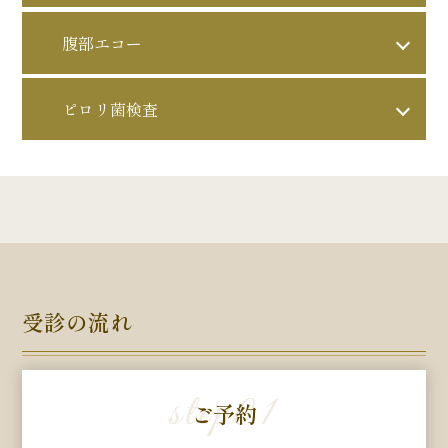
頸動脈エコー＋血管年齢測
内容
15,000円
料金
定
腹部エコー
採血（View39）
内容
7,000円
料金
ピロリ菌検査
腹部エコー
内容
5,000円
料金
尿素呼気試験
内容
受診の流れ
step
01
ご予約