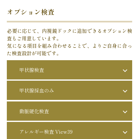
胃・大腸カメラドックをお
ど腹部臓器の異常
調べられる
100,000円
料金
胃がん、食道疾患、腹部臓
二人で受けていただけるコ
検査内容
胃と大腸を同日に検査し、
オプション検査
主な病気
大腸ポリープ、大腸がん、
調べられる
器の異常 など
ースです。
胃カメラ・大腸カメラの両
さらに腹部エコー・採血も
このコース
主な病気
腸炎、腹部臓器の異常
下剤注入
検査内容
方の事前準備が必要です。
の特徴
加えた総合的な内視鏡ドッ
採血・エコーが含まれるた
必要に応じて、内視鏡ドックに追加できるオプション検
ご夫婦・ご家族など、お二
検査項目が多いため、事前
注意事項
クです。
下剤を含む事前準備が必要
より快適性や負担軽減に配
このコース
め、検査前の食事制限など
査もご用意しています。
人で一緒に健康管理に取り
このコース
説明内容を十分ご確認くだ
注意事項
です。必要に応じて事前診
注意事項
の特徴
慮した特別プランです。
をご案内に沿ってご対応く
気になる項目を組み合わせることで、よりご自身に合っ
の特徴
組みたい方向けのプランで
さい。
胃・大腸の病変、ポリー
察やご説明を行います。
ださい。
た検査設計が可能です。
調べられる
す。
プ、がん、腹部臓器の異常
大腸カメラ前処置に強い不
主な病気
など
安がある方、より上質で負
こんな方に
実際の検査内容や当日の流
甲状腺検査
おすすめ
担の少ない受診体験を希望
れは、お二人それぞれのご
検査前の準備項目が多いた
注意事項
される方
希望や選択内容に応じてご
め、事前案内を必ずご確認
10,000円
料金
甲状腺採血のみ
案内いたします。
ください。鎮静剤使用後は
注意事項
本コースは内容説明が重要
甲状腺採血（TSH、FT3、
ご自身の運転での帰宅はで
なため、事前に詳細をご案
内容
5,000円
料金
FT4）＋甲状腺エコー
きません。
動脈硬化検査
内したうえでご予約いただ
注意事項
く形が望ましいコースで
甲状腺採血（TSH、FT3、
内容
す。
5,000円
料金
FT4）
アレルギー検査 View39