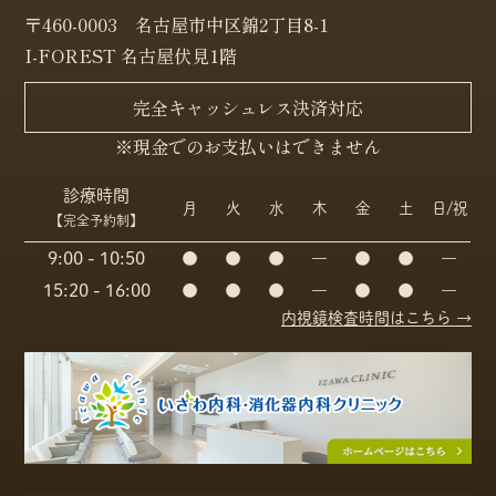
〒460-0003 名古屋市中区錦2丁目8-1
I-FOREST 名古屋伏見1階
完全キャッシュレス決済対応
※現金でのお支払いはできません
診療時間
月
火
水
木
金
土
日/祝
【完全予約制】
9:00 - 10:50
●
●
●
―
●
●
―
15:20 - 16:00
●
●
●
―
●
●
―
内視鏡検査時間はこちら →