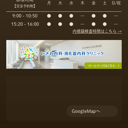
月
火
水
木
金
土
日/祝
【完全予約制】
9:00 - 10:50
●
●
●
―
●
●
―
15:20 - 16:00
●
●
●
―
●
●
―
内視鏡検査時間はこちら →
GoogleMapへ