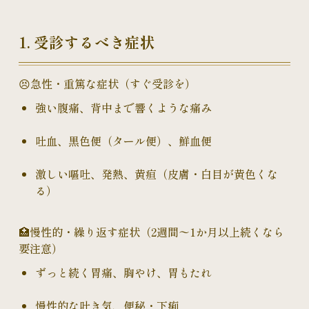
1. 受診するべき症状
😣急性・重篤な症状（すぐ受診を）
強い腹痛、背中まで響くような痛み
吐血、黒色便（タール便）、鮮血便
激しい嘔吐、発熱、黄疸（皮膚・白目が黄色くな
る）
🏥慢性的・繰り返す症状（2週間〜1か月以上続くなら
要注意）
ずっと続く胃痛、胸やけ、胃もたれ
慢性的な吐き気、便秘・下痢