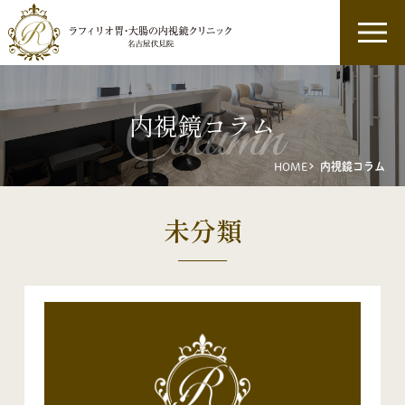
column
内視鏡コラム
HOME
内視鏡コラム
未分類